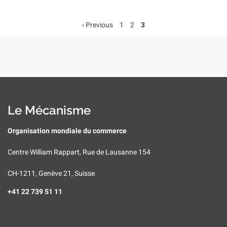
Page
‹ Previous
Page
1
Page
2
Page
3
Pagination
précédente
Le Mécanisme
Organisation mondiale du commerce
Centre William Rappart, Rue de Lausanne 154
CH-1211, Genève 21, Suisse
+41 22 739 51 11