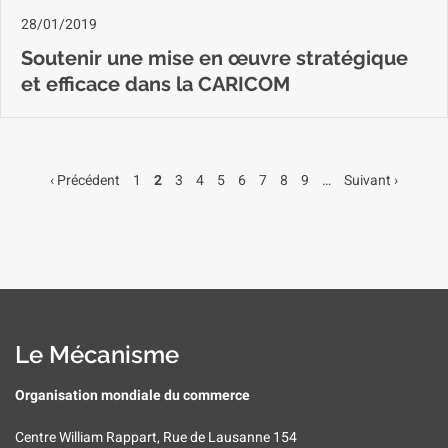
28/01/2019
Soutenir une mise en œuvre stratégique
et efficace dans la CARICOM
Page
‹ Précédent
Page
1
Page
2
Page
3
Page
4
Page
5
Page
6
Page
7
Page
8
Page
9
…
Page
Suivant ›
Pagination
précédente
suivante
Le Mécanisme
Organisation mondiale du commerce
Centre William Rappart, Rue de Lausanne 154