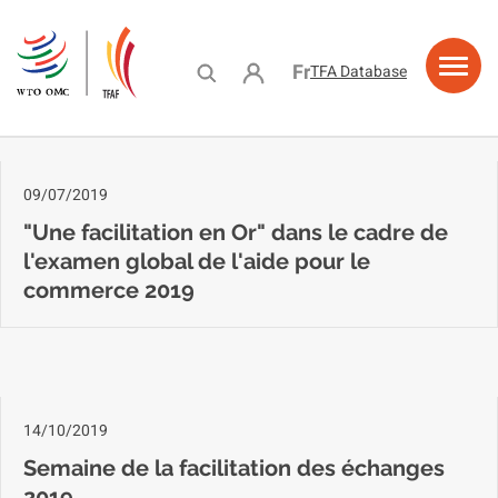
Aller
au
contenu
User account menu
Français
TFA Database
principal
ramme
ing
acity
e
urces
ns
stance
lding
lity
09/07/2019
"Une facilitation en Or" dans le cadre de
l'examen global de l'aide pour le
commerce 2019
14/10/2019
Semaine de la facilitation des échanges
2019