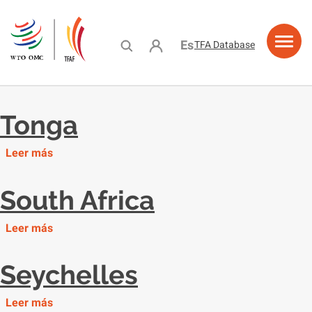
Skip
to
main
User account menu
Español
TFA Database
content
ama de
ing
acity
e
urces
ciones
stance
lding
lity
Tonga
Leer más
South Africa
Leer más
Seychelles
Leer más