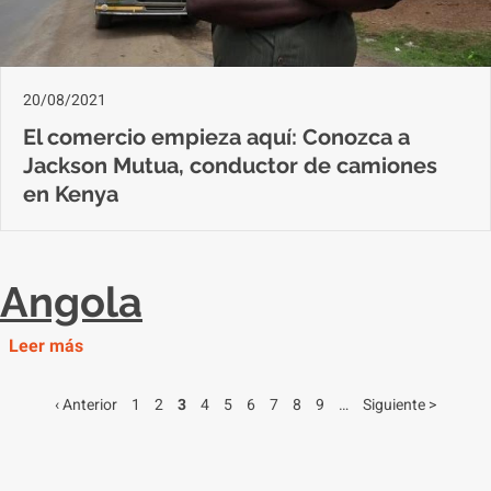
20/08/2021
El comercio empieza aquí: Conozca a
Jackson Mutua, conductor de camiones
en Kenya
Angola
Leer más
Previous
‹ Anterior
Página
1
Página
2
Página
3
Página
4
Página
5
Página
6
Página
7
Página
8
Página
9
…
Next
Siguiente >
Pagination
page
page