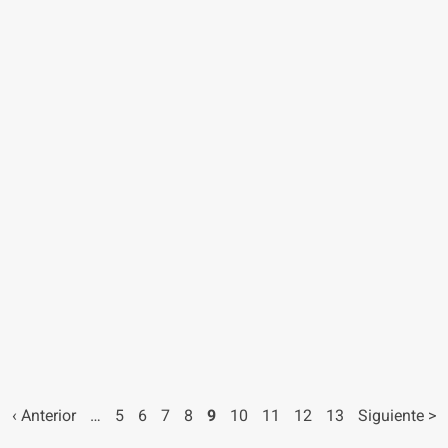
Previous
‹ Anterior
…
Página
5
Página
6
Página
7
Página
8
Página
9
Página
10
Página
11
Página
12
Página
13
Next
Siguiente >
page
page