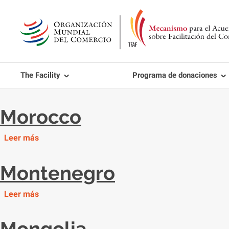
Skip
to
main
content
The Facility
Programa de donaciones
Morocco
Leer más
Montenegro
Leer más
Mongolia